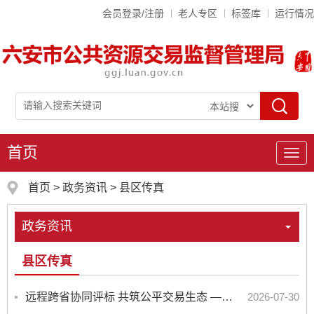
会员登录/注册
老人专区
标签库
运行情况
首页
导
航
首页
>
政务资讯
>
县区传真
政务资讯
县区传真
远程跨省协同评标 共筑公平交易生态 ——叶集区跨省远程异地评标迈入新阶段
2026-07-30