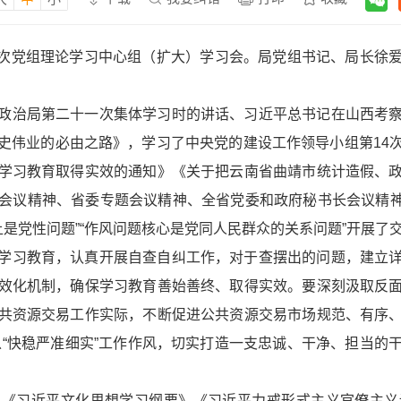
年第九次党组理论学习中心组（扩大）学习会。局党组书记、局长
政治局第二十一次集体学习时的讲话、习近平总书记在山西考
史伟业的必由之路》，学习了中央党的建设工作领导小组第14
学习教育取得实效的通知》《关于把云南省曲靖市统计造假、
会议精神、省委专题会议精神、全省党委和政府秘书长会议精神
上是党性问题”“作风问题核心是党同人民群众的关系问题”开展了
学习教育，认真开展自查自纠工作，对于查摆出的问题，建立
效化机制，确保学习教育善始善终、取得实效。要深刻汲取反
共资源交易工作实际，不断促进公共资源交易市场规范、有序
，以“快稳严准细实”工作作风，切实打造一支忠诚、干净、担当
，《习近平文化思想学习纲要》《习近平力戒形式主义官僚主义