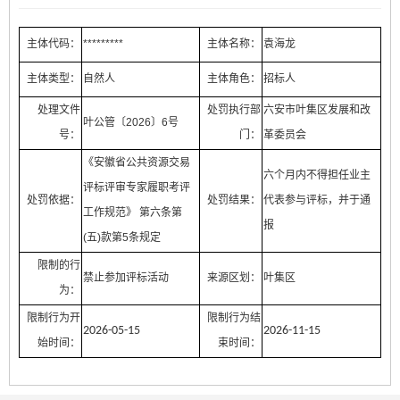
主体代码：
*********
主体名称：
袁海龙
主体类型：
自然人
主体角色：
招标人
处理文件
处罚执行部
六安市叶集区发展和改
叶公管〔2026〕6号
号：
门：
革委员会
《安徽省公共资源交易
六个月内不得担任业主
评标评审专家履职考评
处罚依据：
处罚结果：
代表参与评标，并于通
工作规范》 第六条第
报
(五)款第5条规定
限制的行
禁止参加评标活动
来源区划：
叶集区
为：
限制行为开
限制行为结
2026-05-15
2026-11-15
始时间：
束时间：