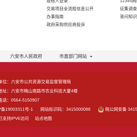
投标人登录
12345
交易项目全流程信息公开
征集调查
办事指南
答问知识
政府采购供应商投诉
六安市人民政府
市直部门网站
单位：六安市公共资源交易监督管理局
地址：六安市梅山南路市农业科技大厦4楼
话：0564-5150907
P备19003311号-1
网站标识码：3415000088
皖公网安备 3415
已支持IPV6访问
站点地图