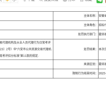
主体名称：
安徽
主体角色：
招标
处罚执行部门：
霍邱
易代理机构及从业人员代理行为日常考评
23〕2号）中“六安市公共资源交易代理机
处罚结果：
本次日
考评扣分标准”第11款的规定.
来源区划：
霍邱
限制行为结束时间：
2025