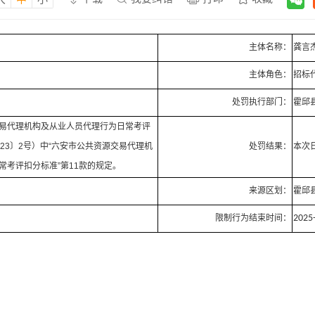
主体名称：
龚言
主体角色：
招标
处罚执行部门：
霍邱
易代理机构及从业人员代理行为日常考评
23〕2号）中“六安市公共资源交易代理机
处罚结果：
本次
常考评扣分标准”第11款的规定。
来源区划：
霍邱
限制行为结束时间：
2025