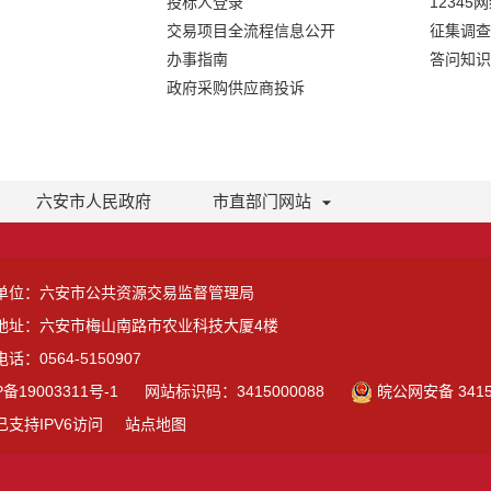
投标人登录
12345
交易项目全流程信息公开
征集调查
办事指南
答问知识
政府采购供应商投诉
六安市人民政府
市直部门网站
单位：六安市公共资源交易监督管理局
地址：六安市梅山南路市农业科技大厦4楼
话：0564-5150907
P备19003311号-1
网站标识码：3415000088
皖公网安备 3415
已支持IPV6访问
站点地图