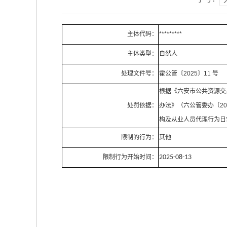
主体代码：
*********
主体类型：
自然人
处理文件号：
霍公管〔2025〕11 号
根据《六安市公共资源交
处罚依据：
办法》（六公管委办〔20
构及从业人员代理行为日
限制的行为：
其他
限制行为开始时间：
2025-08-13