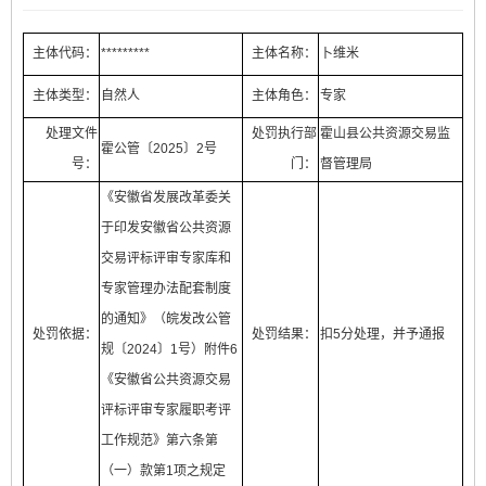
主体代码：
*********
主体名称：
卜维米
主体类型：
自然人
主体角色：
专家
处理文件
处罚执行部
霍山县公共资源交易监
霍公管〔2025〕2号
号：
门：
督管理局
《安徽省发展改革委关
于印发安徽省公共资源
交易评标评审专家库和
专家管理办法配套制度
的通知》（皖发改公管
处罚依据：
处罚结果：
扣5分处理，并予通报
规〔2024〕1号）附件6
《安徽省公共资源交易
评标评审专家履职考评
工作规范》第六条第
（一）款第1项之规定