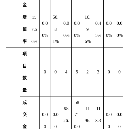
金
50.
16.
增
15
0.0
0.0
0.0
0.4
0.0
0.0
8
9
值
7.5
0%
0%
0%
5%
0%
0%
1%
6%
率
0%
项
目
0
0
4
5
2
3
0
0
数
量
58
成
98
11
11
0.0
0.0
71
0.0
0.0
交
26.
96.
8.3
0
0
0.0
0
0
金