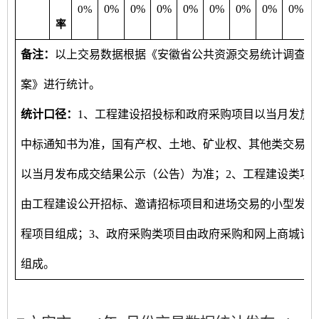
0%
0%
0%
0%
0%
0%
0%
0%
0%
率
备注：
以上交易数据根据《安徽省公共资源交易统计调查方
案》进行统计。
统计口径：
1、工程建设招投标和政府采购项目以当月发放
中标通知书为准，国有产权、土地、矿业权、其他类交易项
以当月发布成交结果公示（公告）为准；2、工程建设类项
由工程建设公开招标、邀请招标项目和进场交易的小型发包
程项目组成；3、政府采购类项目由政府采购和网上商城订
组成。