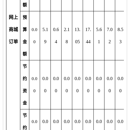
额
网上
预
商城
5.1
0.6
2.1
13.
17.
5.6
7.0
8.5
算
0.0
订单
9
4
8
05
44
1
2
3
金
0
额
节
0.0
0.0
0.0
0.0
0.0
0.0
0.0
0.0
约
0.0
0
0
0
0
0
0
0
0
资
0
金
节
0.0
0.0
0.0
0.0
0.0
0.0
0.0
0.0
0.0
约