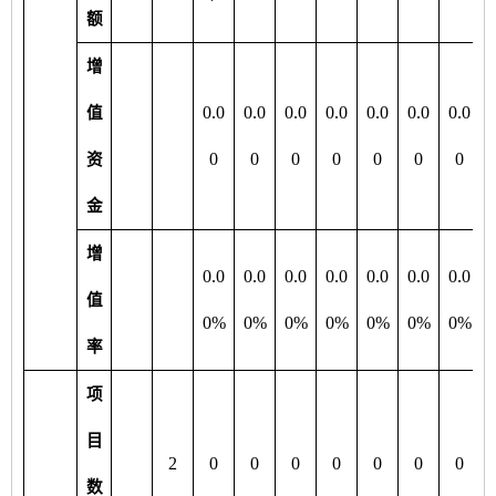
额
增
0.0
0.0
0.0
0.0
0.0
0.0
0.0
值
0
0
0
0
0
0
0
资
金
增
0.0
0.0
0.0
0.0
0.0
0.0
0.0
值
0%
0%
0%
0%
0%
0%
0%
率
项
目
2
0
0
0
0
0
0
0
数