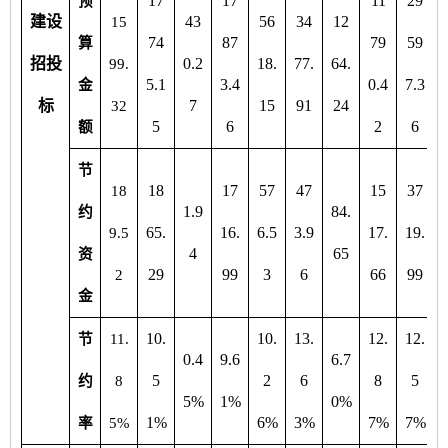
17
17
11
29
预
建设
43
56
34
12
15
74
87
79
59
算
招投
0.2
18.
77.
64.
99.
5.1
3.4
0.4
7.3
金
标
7
15
91
24
32
5
6
2
6
额
节
18
17
57
47
15
37
18
1.9
84.
约
65.
16.
6.5
3.9
17.
19.
9.5
4
65
资
29
99
3
6
66
99
2
金
10.
10.
13.
12.
12.
节
11.
0.4
9.6
6.7
5
2
6
8
5
约
8
5%
1%
0%
1%
6%
3%
7%
7%
率
5%