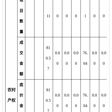
项
目
11
0
0
0
1
0
0
数
量
成
81
0.0
0.0
0.0
76.
0.0
0.0
交
0.5
0
0
0
04
0
0
金
7
额
底
农村
81
0.0
0.0
0.0
76.
0.0
0.0
价
产权
0.5
0
0
0
04
0
0
金
7