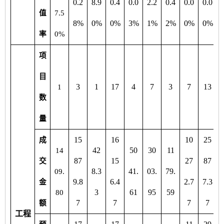
0.2
8.9
0.4
0.0
2.2
0.4
0.0
0.0
值
7.5
8%
0%
0%
3%
1%
2%
0%
0%
率
0%
项
目
3
1
17
4
7
3
7
13
1
数
量
15
16
10
25
成
42
50
30
11
14
87
15
27
87
交
8.3
41.
03.
79.
09.
9.8
6.4
2.7
7.3
金
3
61
95
59
80
7
7
7
7
额
工程