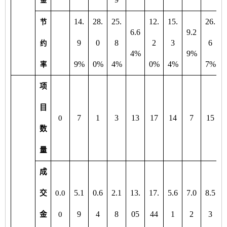
金
14.
28.
25.
12.
15.
26.
节
6.6
9.2
9
0
8
2
3
6
约
4%
9%
9%
0%
4%
0%
4%
7%
率
项
目
7
1
3
13
17
14
7
15
0
数
量
成
5.1
0.6
2.1
13.
17.
5.6
7.0
8.5
交
0.0
9
4
8
05
44
1
2
3
金
0