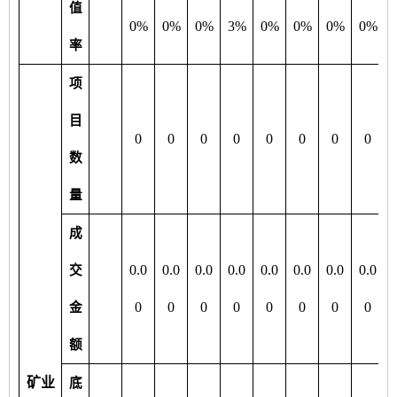
值
0%
0%
0%
3%
0%
0%
0%
0%
率
项
目
0
0
0
0
0
0
0
0
数
量
成
0.0
0.0
0.0
0.0
0.0
0.0
0.0
0.0
交
0
0
0
0
0
0
0
0
金
额
矿业
底