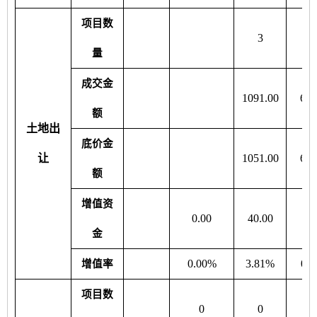
项目数
3
量
成交金
1091.00
682
额
土地出
底价金
让
1051.00
682
额
增值资
0.00
40.00
0.
金
0.00%
3.81%
0.
增值率
项目数
0
0