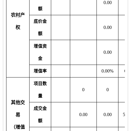
0.00
0.
额
农村产
底价金
权
0.00
0.
额
增值资
0.00
0.
金
0.00%
0.
增值率
项目数
0
0
量
其他交
成交金
0.00
0.00
549
易
额
（增值