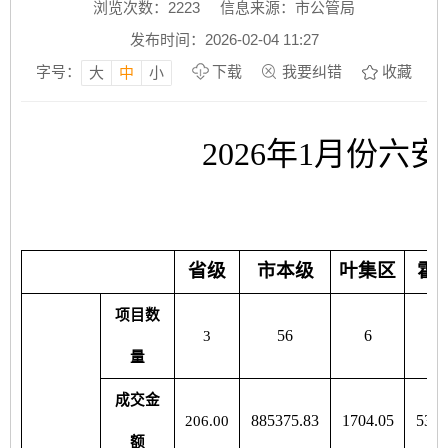
浏览次数：
2223
信息来源：市公管局
发布时间：2026-02-04 11:27
字号：
下载
我要纠错
收藏
大
中
小
2026年1月份
省级
市本级
叶集区
霍
项目数
56
6
4
3
量
成交金
885375.83
1704.05
5304
206.00
额