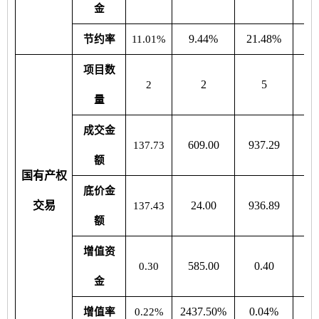
金
9.44%
21.48%
16
节约率
11.01%
项目数
2
5
2
量
成交金
609.00
937.29
0
137.73
额
国有产权
底价金
交易
24.00
936.89
0
137.43
额
增值资
585.00
0.40
0
0.30
金
2437.50%
0.04%
0
增值率
0.22%