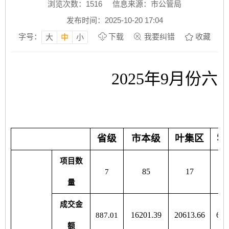
浏览次数：
1516
信息来源：市公管局
发布时间：2025-10-20 17:04
字号：
下载
我要纠错
收藏
大
中
小
2025年9月份
省级
市本级
叶集区
霍
项目数
85
17
7
量
成交金
16201.39
20613.66
617
887.01
额