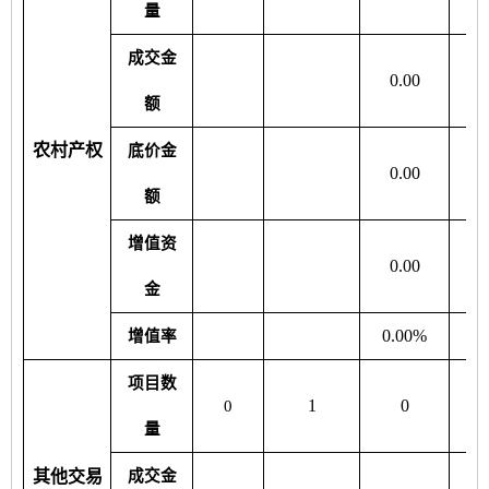
量
成交金
0.00
0
额
农村产权
底价金
0.00
0
额
增值资
0.00
0
金
0.00%
0
增值率
项目数
1
0
0
量
其他交易
成交金