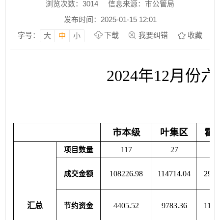
浏览次数：
3014
信息来源：市公管局
发布时间：2025-01-15 12:01
字号：
下载
我要纠错
收藏
大
中
小
2024年12月
市本级
叶集区
霍
117
27
6
项目数量
108226.98
114714.04
2971
成交金额
汇总
4405.52
9783.36
1176
节约资金