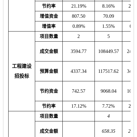
21.19%
8.16%
28.
节约率
807.50
70.09
0.
增值资金
0.89%
1.55%
0.
增值率
2
5
项目数量
3594.77
108449.57
2464
成交金额
工程建设
4337.34
117517.62
3474
预算金额
招投标
742.57
9068.04
1009
节约资金
17.12%
7.72%
29.
节约率
4
1
项目数量
658.35
239
成交金额