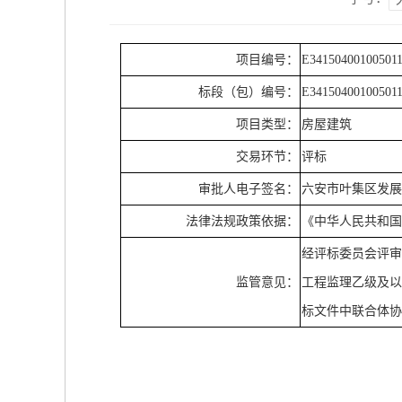
项目编号：
E34150400100501
标段（包）编号：
E34150400100501
项目类型：
房屋建筑
交易环节：
评标
审批人电子签名：
六安市叶集区发
法律法规政策依据：
《中华人民共和
经评标委员会评
监管意见：
工程监理乙级及
标文件中联合体