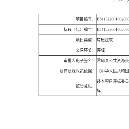
项目编号：
E34152200100280
标段（包）编号：
E34152200100280
项目类型：
房屋建筑
交易环节：
评标
审批人电子签名：
霍邱县公共资源
法律法规政策依据：
《中华人民共和
经本项目评标委员
监管意见：
标。