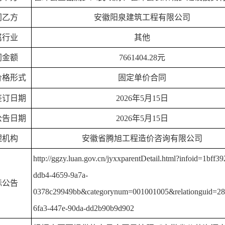
同乙方
安徽阳泉建筑工程有限公司
属行业
其他
同金额
7661404.28
元
价格形式
固定单价
合同
签订日期
2026年5月15日
公告日期
2026年5月15日
理机构
安徽省腾旭工程造价咨询有限公司
http://ggzy.luan.gov.cn/jyxxparentDetail.html?infoid=1bff39
ddb4-4659-9a7a-
标公告
0378c29949bb&categorynum=001001005&relationguid=28
6fa3-447e-90da-dd2b90b9d902