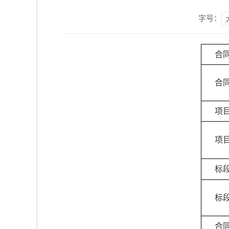
字号：
合
合
项
项
标
标
合