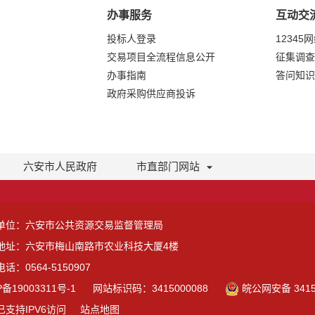
办事服务
互动交
投标人登录
12345
交易项目全流程信息公开
征集调查
办事指南
答问知识
政府采购供应商投诉
六安市人民政府
市直部门网站
单位：六安市公共资源交易监督管理局
地址：六安市梅山南路市农业科技大厦4楼
话：0564-5150907
P备19003311号-1
网站标识码：3415000088
皖公网安备 3415
已支持IPV6访问
站点地图