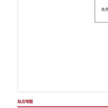
免
站点地图