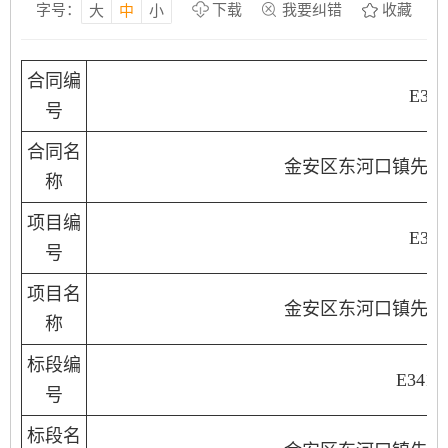
字号：
下载
我要纠错
收藏
大
中
小
合同编
E341
号
合同名
金安区东河口镇先生
称
项目编
E341
号
项目名
金安区东河口镇先生
称
标段编
E3415
号
标段名