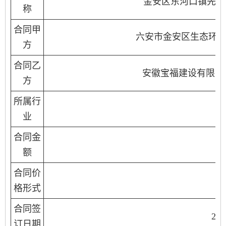
金安区东河口镇先生
称
合同甲
六安市金安区生态环
方
合同乙
安徽宝福建设有限公
方
所属行
市
业
合同金
2
额
合同价
格形式
合同签
20
订日期