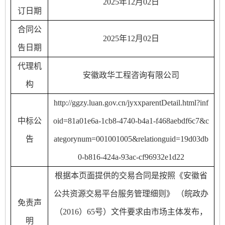
202
5
年
12
月
02
日
订日期
合同公
202
5
年
12
月
02
日
告日期
代理机
安徽政华工程咨询有限公司
构
http://ggzy.luan.gov.cn/jyxxparentDetail.html?inf
中标公
oid=81a01e6a-1cb8-4740-b4a1-f468aebdf6c7&c
告
ategorynum=001001005&relationguid=19d03db
0-b816-424a-93ac-cf96932e1d22
根据本页面提供的交易合同是按照《安徽省
公共资源交易平台服务管理细则》
（皖政办
免责声
（
2016）65号）文件要求由市场主体发布，
明