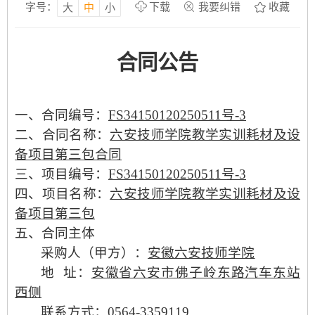
字号：
下载
我要纠错
收藏
大
中
小
合同公告
一、合同编号：
FS34150120250511号-
3
二、合同名称：
六安技师学院教学实训耗材及设
备项目第
三
包
合同
三、项目编号：
FS34150120250511号-
3
四、项目名称：
六安技师学院教学实训耗材及设
备项目第
三
包
五、合同主体
采购人（甲方）：
安徽六安技师学院
地
址：
安徽省六安市佛子岭东路汽车东站
西侧
联系方式：
0564-3359119