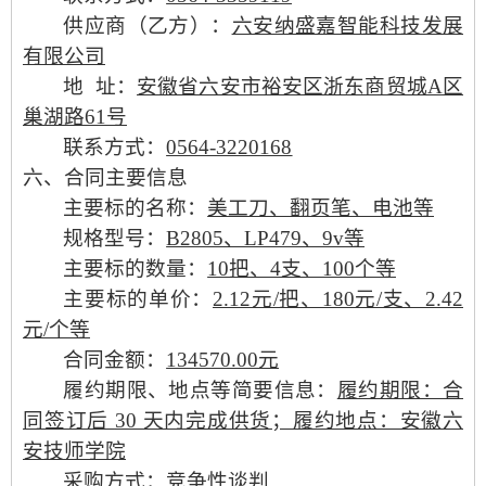
供应商（乙方）：
六安纳盛嘉智能科技发展
有限公司
地
址：
安徽省六安市裕安区浙东商贸城
A区
巢湖路61号
联系方式：
0564-3220168
六、合同主要信息
主要标的名称：
美工刀、翻页笔、电池等
规格型号：
B2805、LP479、9v等
主要标的数量：
10把、4支、100个等
主要标的单价：
2.12元/把、180元/支、2.42
元/个等
合同金额：
134570.00元
履约期限、地点等简要信息：
履约期限：合
同签订后
30 天内完成供货；履约地点：安徽六
安技师学院
采购方式：
竞争性谈判