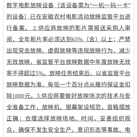
数字电影放映设备（该设备需为“一机一码一卡”
的设备）已在安徽农村电影流动放映监管平台进
行备案。 2.供应商放映的影片需报送采购人审
阅，全年新片率必须达到65%（含）以上；严禁
出现突击放映、虚假放映等违规放映行为，减少
无效放映，省监管平台放映数据中年度放映无效
率不得超过5%。放映任务结束后，以省监管平台
放映数据为准，每低一个百分点从履约保证金扣
除1000元。3.供应商要做好放映场次的技术与安
全准备工作，放映机、银幕架设规范，音箱摆放
正确；合理选择放映场地、时间，妥善组织观
众，确保不发生安全生产、意识形态等事故。电