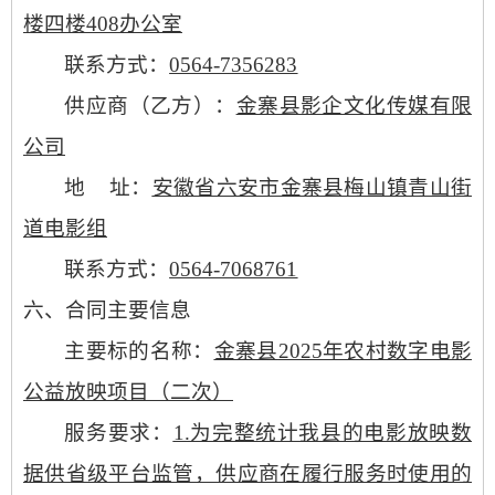
楼四楼
408办公室
联系方式：
0564-7356283
供应商（
乙方）：
金寨县影企文化传媒有限
公司
地
址：
安徽省六安市金寨县梅山镇青山街
道电影组
联系方式：
0564-7068761
六、合同主要信息
主要标的名称：
金寨县
2025年农村数字电影
公益放映项目（二次）
服务要求
：
1.为完整统计我县的电影放映数
据供省级平台监管，供应商在履行服务时使用的