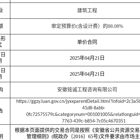
业
建筑工程
额
审定预算价
(含设计费）的88.08%
格形
单价
合同
式
订日
2025年
04
月
21
日
期
告日
2025年
04
月
21
日
期
构
安徽铭诚工程咨询有限公司
https://ggzy.luan.gov.cn/jyxxparentDetail.html?infoid=2c3a5
41d8-8abb-
告
0fc72575579c&categorynum=001001005&relationguid=
7763-439c-b854-7c05c4670351
根据本页面提供的交易合同是按照《安徽省公共资源交易
明
管理细则》
(皖政办〔2016〕65号)文件要求由市场