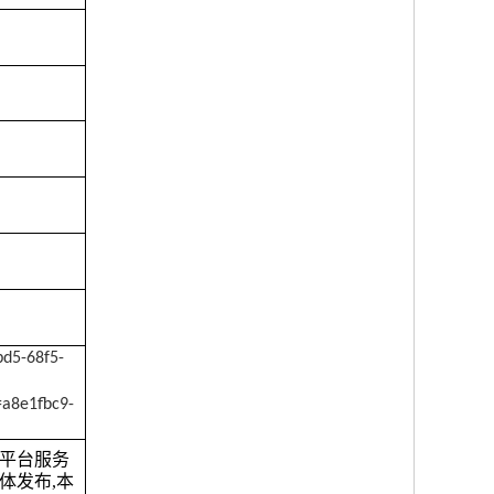
bd5-68f5-
a8e1fbc9-
平台服务
主体发布,本